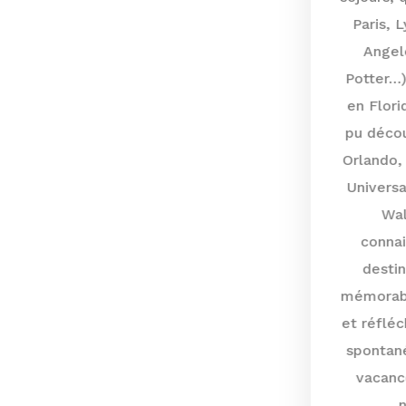
Paris, Lyon, Paris…) ou à l’étranger (Los
Angeles, Londres, WB Studios Harry
Potter…) Elle a aussi organisé mon séjour
en Floride l’été dernier, durant lequel j’ai
pu découvrir pour la première fois Miami,
Orlando, le Kennedy Space Center (Nasa),
Universal Studios Florida et évidemment
Walt Disney World. Grâce à ses
connaissances et son expertise de la
destination, ce séjour a été plus que
mémorable. Tout était parfaitement prévu
et réfléchi, tout en gardant la magie de la
spontanéité que l’on apprécie durant des
vacances. Je réitèrerais l’expérience à
nouveau les yeux fermés !